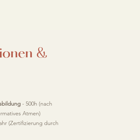
tionen &
sbildung
- 500h (nach
matives Atmen)​​
ahr (Zertifizierung durch