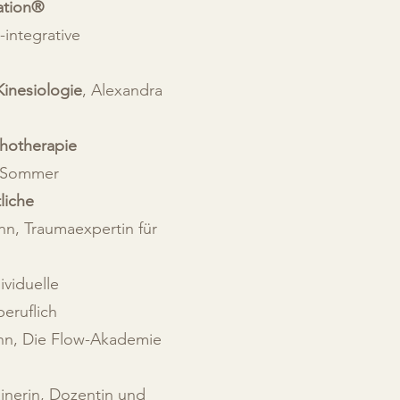
ation®
integrative
inesiologie
, Alexandra
chotherapie
a Sommer
liche
n, Traumaexpertin für
ividuelle
beruflich
hn, Die Flow-Akademie
ainerin, Dozentin und