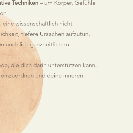
ative Techniken
– um Körper, Gefühle
hen
 eine wissenschaftlich nicht
chkeit, tiefere Ursachen aufzutun,
n und dich ganzheitlich zu
e, die dich darin unterstützen kann,
 einzuordnen und deine inneren