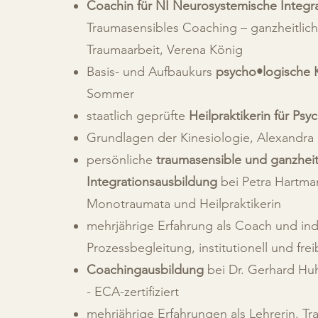
Coachin für NI Neurosystemische Integr
Traumasensibles Coaching – ganzheitlich-
Traumaarbeit, Verena König
Basis- und Aufbaukurs
psycho•logische K
Sommer
staatlich geprüfte
Heilpraktikerin für Psy
Grundlagen der Kinesiologie, Alexandr
persönliche
traumasensible und ganzheit
Integrationsausbildung
bei Petra Hartman
Monotraumata und Heilpraktikerin
mehrjährige Erfahrung als Coach und ind
Prozessbegleitung, institutionell und frei
Coachingausbildung
bei Dr. Gerhard Hu
- ECA-zertifiziert
mehrjährige Erfahrungen als Lehrerin, Tr